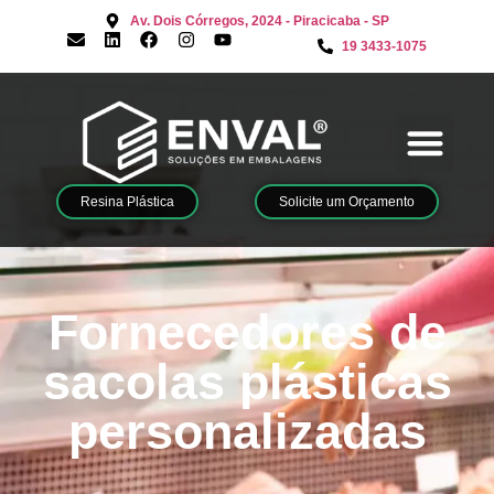
Av. Dois Córregos, 2024 - Piracicaba - SP
19 3433-1075
Resina Plástica
Solicite um Orçamento
Fornecedores de
sacolas plásticas
personalizadas